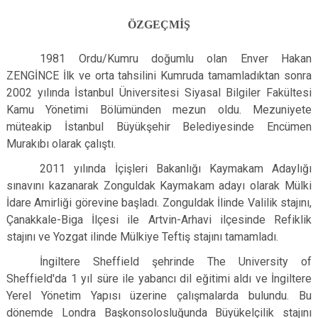
ÖZGEÇMİŞ
1981 Ordu/Kumru doğumlu olan Enver Hakan
ZENGİNCE İlk ve orta tahsilini Kumruda tamamladıktan sonra
2002 yılında İstanbul Üniversitesi Siyasal Bilgiler Fakültesi
Kamu Yönetimi Bölümünden mezun oldu. Mezuniyete
müteakip İstanbul Büyükşehir Belediyesinde Encümen
Murakıbı olarak çalıştı.
2011 yılında İçişleri Bakanlığı Kaymakam Adaylığı
sınavını kazanarak Zonguldak Kaymakam adayı olarak Mülki
İdare Amirliği görevine başladı. Zonguldak İlinde Valilik stajını,
Çanakkale-Biga İlçesi ile Artvin-Arhavi ilçesinde Refiklik
stajını ve Yozgat ilinde Mülkiye Teftiş stajını tamamladı.
İngiltere Sheffield şehrinde The University of
Sheffield'da 1 yıl süre ile yabancı dil eğitimi aldı ve İngiltere
Yerel Yönetim Yapısı üzerine çalışmalarda bulundu. Bu
dönemde Londra Başkonsolosluğunda Büyükelçilik stajını