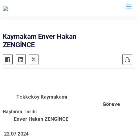
Samsun
Kaymakam Enver Hakan
ZENGİNCE
19 Mayıs
Salıpazarı
Alaçam
Tekkeköy
Asarcık
Terme
Ayvacık
Vezirköprü
Bafra
Yakakent
Çarşamba
Atakum
Tekkeköy Kaymakamı
Göreve
Havza
Canik
Başlama Tarihi
Kavak
İlkadım
Enver Hakan ZENGİNCE
Ladik
22.07.2024