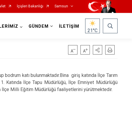
vlet
İçişleri Bakanlığı
Samsun
LERİMİZ
GÜNDEM
İLETİŞİM
21
°C
 bodrum katı bulunmaktadır.Bina giriş katında İlçe Tarım
. Katında İlçe Tapu Müdürlüğü, İlçe Emniyet Müdürlüğü
Salıpazarı
lçe Milli Eğitim Müdürlüğü faaliyetlerini yürütmektedir.
Tekkeköy
Terme
Vezirköprü
Yakakent