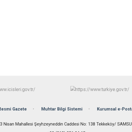
Çarşamba
Havza
Kavak
Ladik
Resmi Gazete
Muhtar Bilgi Sistemi
Kurumsal e-Post
3 Nisan Mahallesi Şeyhzeyneddin Caddesi No: 138 Tekkeköy/ SAMS