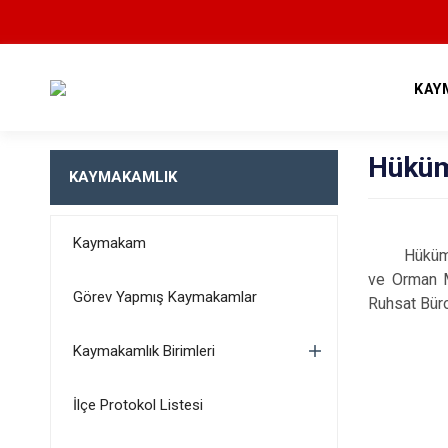
KAY
Hüküm
KAYMAKAMLIK
Kaymakam
Hükümet Kon
ve Orman M
Görev Yapmış Kaymakamlar
Ruhsat Büro
Kaymakamlık Birimleri
İlçe Protokol Listesi