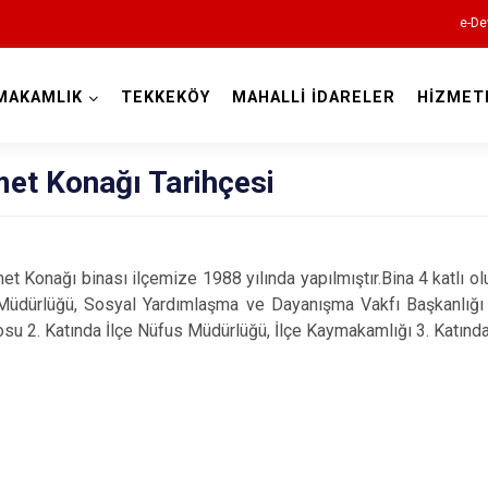
e-De
MAKAMLIK
TEKKEKÖY
MAHALLİ İDARELER
HİZMET
Samsun
et Konağı Tarihçesi
ağı binası ilçemize 1988 yılında yapılmıştır.Bina 4 katlı olup
üdürlüğü, Sosyal Yardımlaşma ve Dayanışma Vakfı Başkanlığı 1
19 Mayıs
su 2. Katında İlçe Nüfus Müdürlüğü, İlçe Kaymakamlığı 3. Katında İ
Alaçam
Asarcık
Ayvacık
Bafra