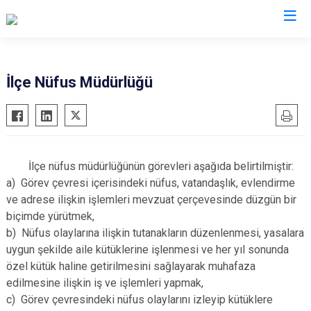
Samsun
İlçe Nüfus Müdürlüğü
19 Mayıs
Salıpazarı
Alaçam
Tekkeköy
Asarcık
Terme
İlçe nüfus müdürlüğünün görevleri aşağıda belirtilmiştir:
Ayvacık
Vezirköprü
a) Görev çevresi içerisindeki nüfus, vatandaşlık, evlendirme
Bafra
Yakakent
ve adrese ilişkin işlemleri mevzuat çerçevesinde düzgün bir
biçimde yürütmek,
Çarşamba
Atakum
b) Nüfus olaylarına ilişkin tutanakların düzenlenmesi, yasalara
Havza
Canik
uygun şekilde aile kütüklerine işlenmesi ve her yıl sonunda
Kavak
İlkadım
özel kütük haline getirilmesini sağlayarak muhafaza
Ladik
edilmesine ilişkin iş ve işlemleri yapmak,
c) Görev çevresindeki nüfus olaylarını izleyip kütüklere