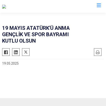
Samsun
19 MAYIS ATATÜRK'Ü ANMA
GENÇLİK VE SPOR BAYRAMI
19 Mayıs
Salıpazarı
KUTLU OLSUN
Alaçam
Tekkeköy
Asarcık
Terme
Ayvacık
Vezirköprü
19.05.2025
Bafra
Yakakent
Çarşamba
Atakum
Havza
Canik
Kavak
İlkadım
Ladik